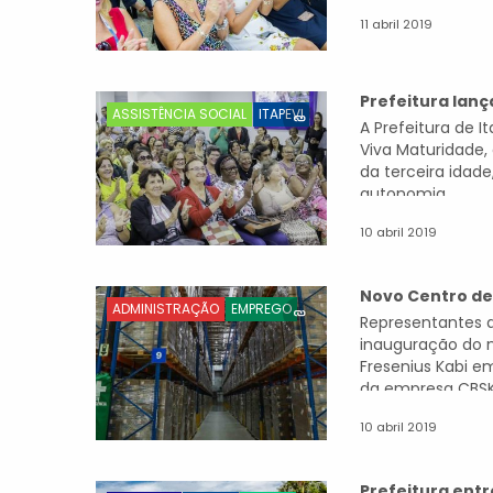
11 abril 2019
Prefeitura lan
ASSISTÊNCIA SOCIAL
ITAPEVI
A Prefeitura de 
Viva Maturidade,
da terceira idad
autonomia,...
10 abril 2019
Novo Centro de
ADMINISTRAÇÃO
EMPREGO
Representantes da
inauguração do 
Fresenius Kabi em
da empresa CBSK,
10 abril 2019
Prefeitura ent