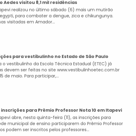
 Aedes visitou 8,1 mil residências
Itapevi realizou no último sábado (6) mais um mutirão
egypti, para combater a dengue, zica e chikungunya.
as visitadas em Amador...
ições para vestibulinho no Estado de São Paulo
a o vestibulinho da Escola Técnica Estadual (ETEC) já
las devem ser feitas no site www.vestibulinhoetec.com.br
15 de maio. Para participar,...
 inscrições para Prêmio Professor Nota 10 em Itapevi
apevi abre, nesta quinta-feira (11), as inscrições para
de municipal de ensino participarem do Prêmio Professor
tos podem ser inscritos pelos professores...