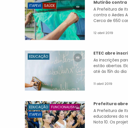
Mutirão contra o
ITAPEVI
SAÚDE
A Prefeitura de 
contra o Aedes A
Cerca de 650 cas
12 abril 2019
ETEC abre inscr
EDUCAÇÃO
As inscrições par
estão abertas. E
até às 15h do dia 
11 abril 2019
Prefeitura abre
EDUCAÇÃO
FUNCIONALISMO
A Prefeitura de It
ITAPEVI
educadores da re
Nota 10. Os proje