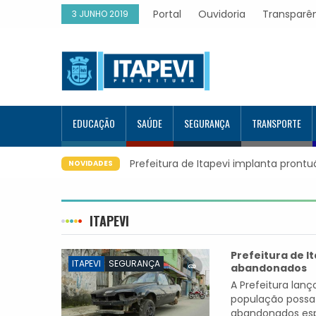
Portal
Ouvidoria
Transparê
3 JUNHO 2019
EDUCAÇÃO
SAÚDE
SEGURANÇA
TRANSPORTE
Prefeitura de Itapevi implanta pront
NOVIDADES
ITAPEVI
Prefeitura de It
ITAPEVI
SEGURANÇA
abandonados
A Prefeitura lanç
população possa 
abandonados espa