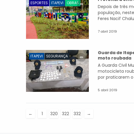
ESPORTES
ITAPEVI
OBRAS
Depois de três me
população, neste
Feres Nacif Chalu
7 abril 2019
Guarda de Itape
ITAPEVI
SEGURANÇA
moto roubada
A Guarda Civil 
motocicleta rou
por praticarem o 
5 abril 2019
←
1
320
322
332
→